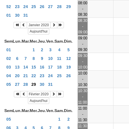
08:00
52
23
24
25
26
27
28
29
-
08:30
01
30
31
08:30
Janvier 2020
-
Aujourd'hui
09:00
09:00
Sem
Lun.
Mar.
Mer.
Jeu.
Ven.
Sam.
Dim.
-
09:30
01
1
2
3
4
5
09:30
02
6
7
8
9
10
11
12
-
03
13
14
15
16
17
18
19
10:00
10:00
04
20
21
22
23
24
25
26
-
05
27
28
29
30
31
10:30
10:30
Février 2020
-
Aujourd'hui
11:00
11:00
Sem
Lun.
Mar.
Mer.
Jeu.
Ven.
Sam.
Dim.
-
05
1
2
11:30
11:30
06
3
4
5
6
7
8
9