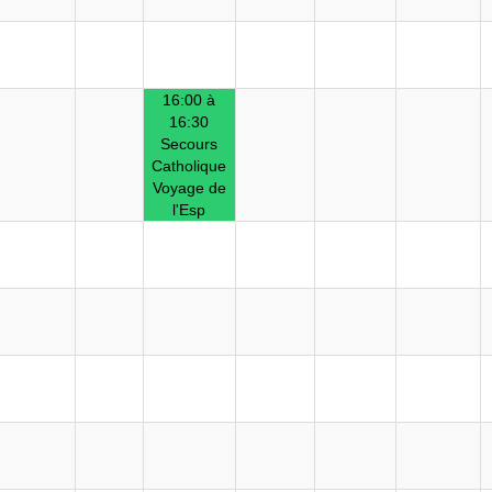
16:00 à
16:30
Secours
Catholique
Voyage de
l'Esp