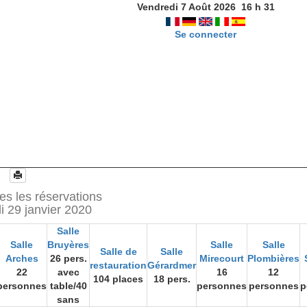
Vendredi 7 Août 2026
16
h
31
Se connecter
es les réservations
i 29 janvier 2020
Salle
Salle
Bruyères
Salle
Salle
Salle de
Salle
Arches
26 pers.
Mirecourt
Plombières
restauration
Gérardmer
22
avec
16
12
104 places
18 pers.
personnes
table/40
personnes
personnes
p
sans