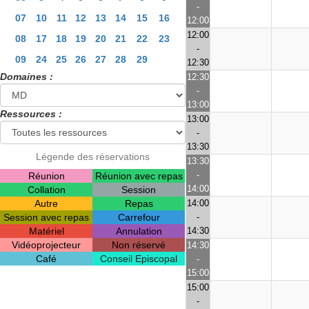
-
07
10
11
12
13
14
15
16
12:00
12:00
08
17
18
19
20
21
22
23
-
09
24
25
26
27
28
29
12:30
Domaines :
12:30
-
13:00
Ressources :
13:00
-
13:30
Légende des réservations
13:30
-
Réunion
Réunion avec repas
14:00
Collation
Session
Autre
Repas
14:00
Session avec repas
Carrefour
-
Matériel
Annulation
14:30
Vidéoprojecteur
Non réservé
14:30
Café
Conseil Episcopal
-
15:00
15:00
-