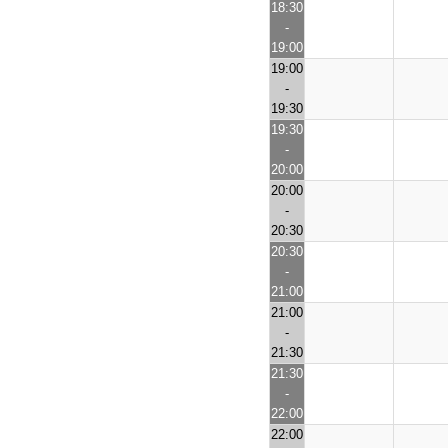
18:30
-
19:00
19:00
-
19:30
19:30
-
20:00
20:00
-
20:30
20:30
-
21:00
21:00
-
21:30
21:30
-
22:00
22:00