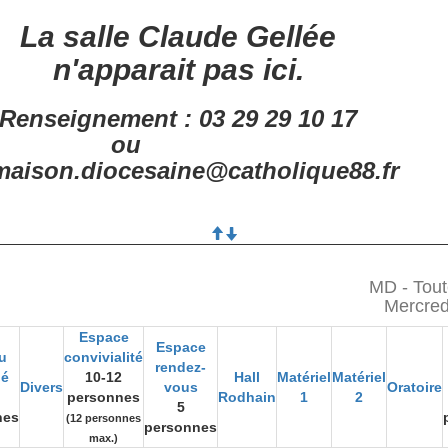
La salle Claude Gellée
n'apparait pas ici.
Renseignement : 03 29 29 10 17
ou
aison.diocesaine@catholique88.fr
MD - Tout
Mercred
Espace
Espace
u
convivialité
rendez-
gé
10-12
Hall
Matériel
Matériel
Divers
vous
Oratoire
personnes
Rodhain
1
2
5
nes
(12 personnes
personnes
max.)