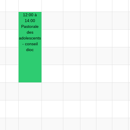
12:00 à
14:00
Pastorale
des
adolescents
- conseil
dioc