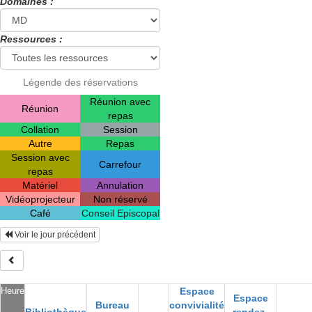
Domaines :
Ressources :
Légende des réservations
Réunion avec
Réunion
repas
Collation
Session
Autre
Repas
Session avec
Carrefour
repas
Matériel
Annulation
Vidéoprojecteur
Non réservé
Café
Conseil Episcopal
Voir le jour précédent
Heure
Espace
Espace
Bureau
convivialité