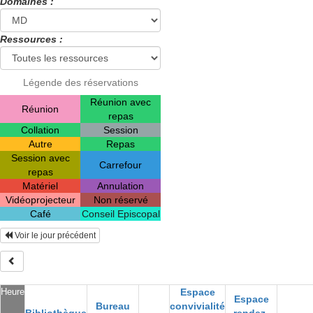
Domaines :
Ressources :
Légende des réservations
Réunion avec
Réunion
repas
Collation
Session
Autre
Repas
Session avec
Carrefour
repas
Matériel
Annulation
Vidéoprojecteur
Non réservé
Café
Conseil Episcopal
Voir le jour précédent
Heure
Espace
Espace
Bureau
convivialité