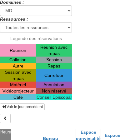
Domaines :
Ressources :
Légende des réservations
Réunion avec
Réunion
repas
Collation
Session
Autre
Repas
Session avec
Carrefour
repas
Matériel
Annulation
Vidéoprojecteur
Non réservé
Café
Conseil Episcopal
Voir le jour précédent
Heure
Espace
Espace
Bureau
convivialité