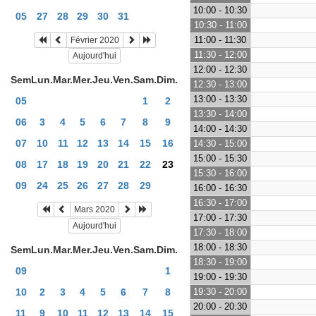
10:00 - 10:30
05
27
28
29
30
31
10:30 - 11:00
11:00 - 11:30
Février 2020
11:30 - 12:00
Aujourd'hui
12:00 - 12:30
Sem
Lun.
Mar.
Mer.
Jeu.
Ven.
Sam.
Dim.
12:30 - 13:00
13:00 - 13:30
05
1
2
13:30 - 14:00
06
3
4
5
6
7
8
9
14:00 - 14:30
07
10
11
12
13
14
15
16
14:30 - 15:00
15:00 - 15:30
08
17
18
19
20
21
22
23
15:30 - 16:00
09
24
25
26
27
28
29
16:00 - 16:30
16:30 - 17:00
Mars 2020
17:00 - 17:30
Aujourd'hui
17:30 - 18:00
18:00 - 18:30
Sem
Lun.
Mar.
Mer.
Jeu.
Ven.
Sam.
Dim.
18:30 - 19:00
09
1
19:00 - 19:30
10
2
3
4
5
6
7
8
19:30 - 20:00
20:00 - 20:30
11
9
10
11
12
13
14
15