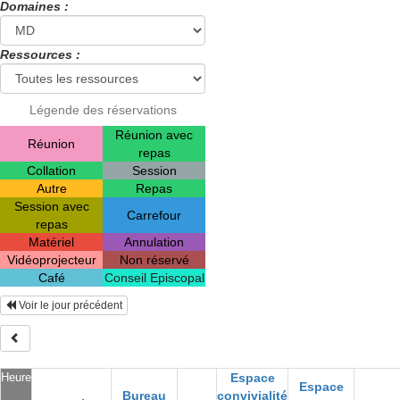
Domaines :
Ressources :
Légende des réservations
Réunion avec
Réunion
repas
Collation
Session
Autre
Repas
Session avec
Carrefour
repas
Matériel
Annulation
Vidéoprojecteur
Non réservé
Café
Conseil Episcopal
Voir le jour précédent
Heure
Espace
Espace
Bureau
convivialité