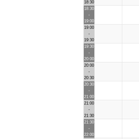
18:30
18:30
-
19:00
19:00
-
19:30
19:30
-
20:00
20:00
-
20:30
20:30
-
21:00
21:00
-
21:30
21:30
-
22:00