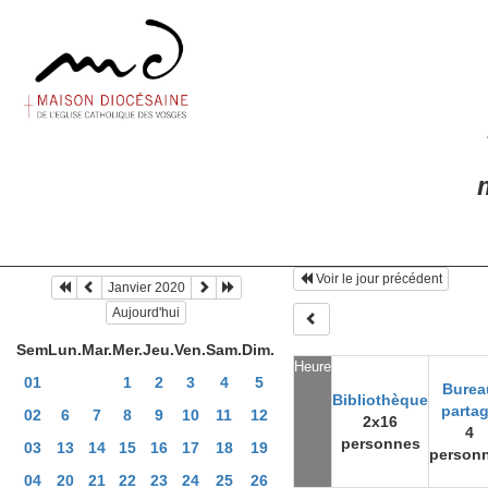
m
Voir le jour précédent
Janvier 2020
Aujourd'hui
Sem
Lun.
Mar.
Mer.
Jeu.
Ven.
Sam.
Dim.
Heure
01
1
2
3
4
5
Burea
Bibliothèque
parta
02
6
7
8
9
10
11
12
2x16
4
personnes
03
13
14
15
16
17
18
19
person
04
20
21
22
23
24
25
26