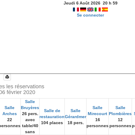
Jeudi 6 Août 2026
20
h
59
Se connecter
es les réservations
06 février 2020
Salle
Salle
Bruyères
Salle
Salle
Salle de
Salle
Arches
26 pers.
Mirecourt
Plombières
restauration
Gérardmer
22
avec
16
12
104 places
18 pers.
personnes
table/40
personnes
personnes
p
sans