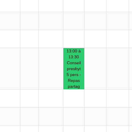
13:00 à
13:30
Conseil
presbyt
5 pers -
Repas
partag