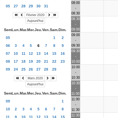
08:00
05
27
28
29
30
31
-
08:30
Février 2020
08:30
Aujourd'hui
-
09:00
Sem
Lun.
Mar.
Mer.
Jeu.
Ven.
Sam.
Dim.
09:00
05
1
2
-
09:30
06
3
4
5
6
7
8
9
09:30
07
10
11
12
13
14
15
16
-
08
17
18
19
20
21
22
23
10:00
10:00
09
24
25
26
27
28
29
-
10:30
Mars 2020
10:30
Aujourd'hui
-
Sem
Lun.
Mar.
Mer.
Jeu.
Ven.
Sam.
Dim.
11:00
11:00
09
1
-
10
2
3
4
5
6
7
8
11:30
11:30
11
9
10
11
12
13
14
15