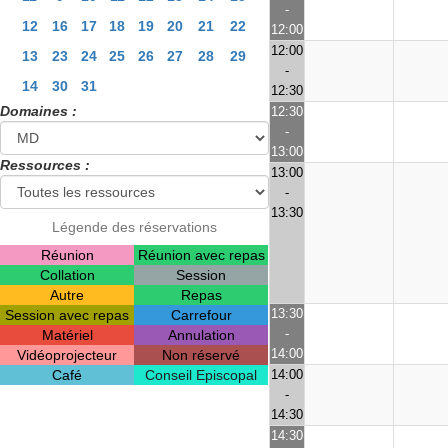
-
12
16
17
18
19
20
21
22
12:00
12:00
13
23
24
25
26
27
28
29
-
14
30
31
12:30
Domaines :
12:30
-
13:00
Ressources :
13:00
-
13:30
Légende des réservations
Réunion
Réunion avec repas
Collation
Session
Autre
Repas
13:30
Session avec repas
Carrefour
-
Matériel
Annulation
14:00
Vidéoprojecteur
Non réservé
Café
Conseil Episcopal
14:00
-
14:30
14:30