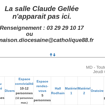
La salle Claude Gellée
n'apparait pas ici.
Renseignement : 03 29 29 10 17
ou
aison.diocesaine@catholique88.fr
MD - Tout
Jeudi 
Espace
Espace
u
convivialité
rendez-
gé
10-12
Hall
Matériel
Matériel
Divers
vous
Oratoire
personnes
Rodhain
1
2
5
nes
(12 personnes
personnes
max.)