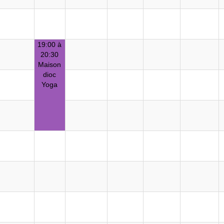
19:00 à
20:30
Maison
dioc
Yoga