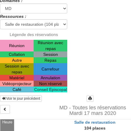
Domaines :
Ressources :
Légende des réservations
Réunion avec
Réunion
repas
Collation
Session
Autre
Repas
Session avec
Carrefour
repas
Matériel
Annulation
Vidéoprojecteur
Non réservé
Café
Conseil Episcopal
Voir le jour précédent
MD - Toutes les réservations
Mardi 17 mars 2020
Heure
Salle de restauration
104 places