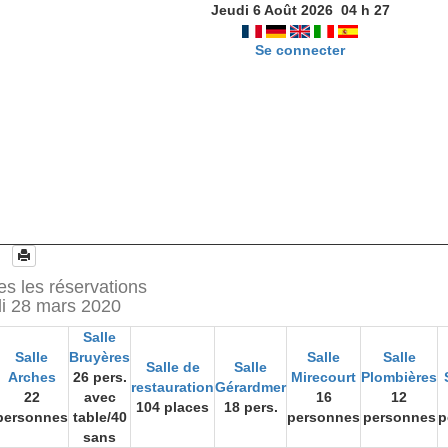
Jeudi 6 Août 2026
04
h
27
Se connecter
es les réservations
i 28 mars 2020
Salle
Salle
Bruyères
Salle
Salle
Salle de
Salle
Arches
26 pers.
Mirecourt
Plombières
restauration
Gérardmer
22
avec
16
12
104 places
18 pers.
personnes
table/40
personnes
personnes
p
sans