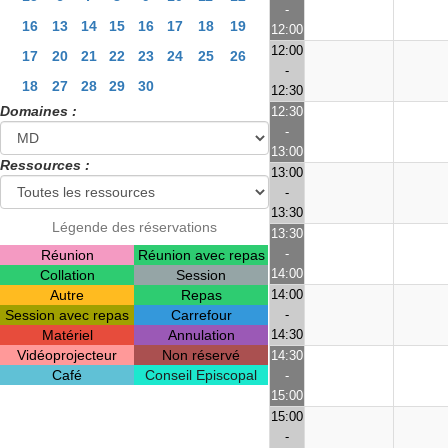
-
16
13
14
15
16
17
18
19
12:00
12:00
17
20
21
22
23
24
25
26
-
18
27
28
29
30
12:30
Domaines :
12:30
-
13:00
Ressources :
13:00
-
13:30
Légende des réservations
13:30
-
Réunion
Réunion avec repas
14:00
Collation
Session
Autre
Repas
14:00
Session avec repas
Carrefour
-
Matériel
Annulation
14:30
Vidéoprojecteur
Non réservé
14:30
Café
Conseil Episcopal
-
15:00
15:00
-