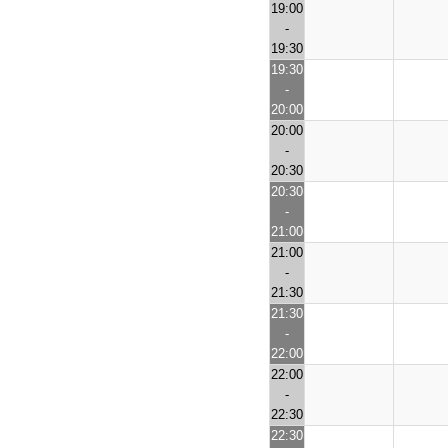
19:00
-
19:30
19:30
-
20:00
20:00
-
20:30
20:30
-
21:00
21:00
-
21:30
21:30
-
22:00
22:00
-
22:30
22:30