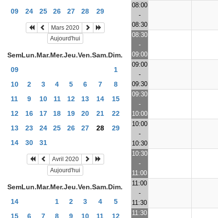
08:00
09
24
25
26
27
28
29
-
08:30
Mars 2020
08:30
Aujourd'hui
-
09:00
Sem
Lun.
Mar.
Mer.
Jeu.
Ven.
Sam.
Dim.
09:00
09
1
-
09:30
10
2
3
4
5
6
7
8
09:30
11
9
10
11
12
13
14
15
-
12
16
17
18
19
20
21
22
10:00
10:00
13
23
24
25
26
27
28
29
-
14
30
31
10:30
10:30
Avril 2020
-
Aujourd'hui
11:00
11:00
Sem
Lun.
Mar.
Mer.
Jeu.
Ven.
Sam.
Dim.
-
14
1
2
3
4
5
11:30
11:30
15
6
7
8
9
10
11
12