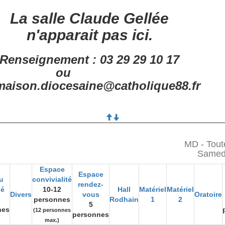
La salle Claude Gellée
n'apparait pas ici.
Renseignement : 03 29 29 10 17
ou
aison.diocesaine@catholique88.fr
MD - Tout
Samed
Espace
Espace
u
convivialité
rendez-
gé
10-12
Hall
Matériel
Matériel
Divers
vous
Oratoire
personnes
Rodhain
1
2
5
nes
(12 personnes
personnes
max.)