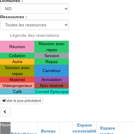
Domaines :
Ressources :
Légende des réservations
Réunion avec
Réunion
repas
Collation
Session
Autre
Repas
Session avec
Carrefour
repas
Matériel
Annulation
Vidéoprojecteur
Non réservé
Café
Conseil Episcopal
Voir le jour précédent
Heure
Espace
Espace
Bureau
convivialité