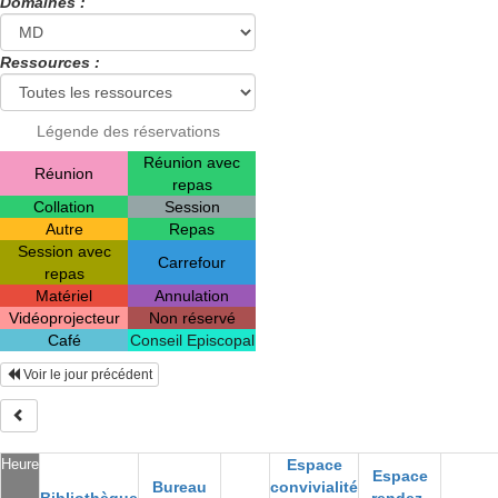
Domaines :
Ressources :
Légende des réservations
Réunion avec
Réunion
repas
Collation
Session
Autre
Repas
Session avec
Carrefour
repas
Matériel
Annulation
Vidéoprojecteur
Non réservé
Café
Conseil Episcopal
Voir le jour précédent
Heure
Espace
Espace
Bureau
convivialité