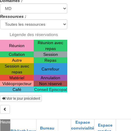
Domaines :
Ressources :
Légende des réservations
Réunion avec
Réunion
repas
Collation
Session
Autre
Repas
Session avec
Carrefour
repas
Matériel
Annulation
Vidéoprojecteur
Non réservé
Café
Conseil Episcopal
Voir le jour précédent
Heure
Espace
Espace
Bureau
convivialité