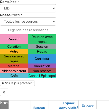
Domaines :
Ressources :
Légende des réservations
Réunion avec
Réunion
repas
Collation
Session
Autre
Repas
Session avec
Carrefour
repas
Matériel
Annulation
Vidéoprojecteur
Non réservé
Café
Conseil Episcopal
Voir le jour précédent
Heure
Espace
Espace
Bureau
convivialité