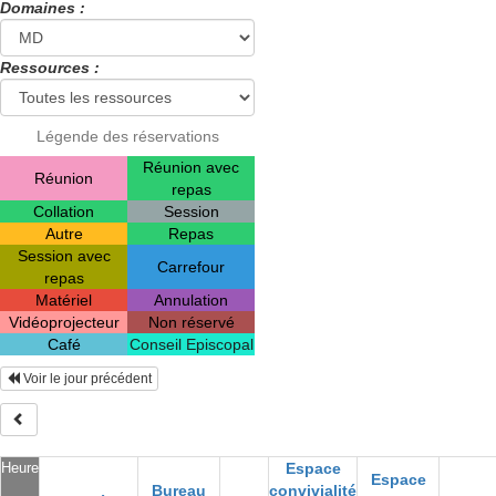
Domaines :
Ressources :
Légende des réservations
Réunion avec
Réunion
repas
Collation
Session
Autre
Repas
Session avec
Carrefour
repas
Matériel
Annulation
Vidéoprojecteur
Non réservé
Café
Conseil Episcopal
Voir le jour précédent
Heure
Espace
Espace
Bureau
convivialité