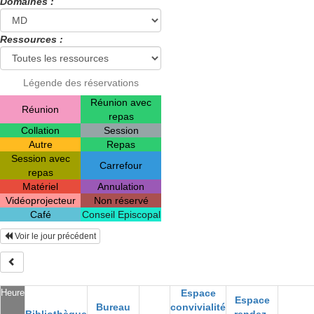
Domaines :
Ressources :
Légende des réservations
Réunion avec
Réunion
repas
Collation
Session
Autre
Repas
Session avec
Carrefour
repas
Matériel
Annulation
Vidéoprojecteur
Non réservé
Café
Conseil Episcopal
Voir le jour précédent
Heure
Espace
Espace
Bureau
convivialité