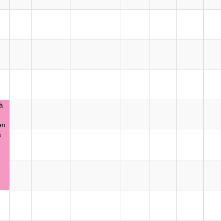
à
0
en
s