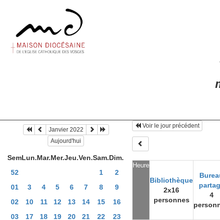
m
Voir le jour précédent
Janvier 2022
Aujourd'hui
Sem
Lun.
Mar.
Mer.
Jeu.
Ven.
Sam.
Dim.
Heure
52
1
2
Burea
Bibliothèque
parta
01
3
4
5
6
7
8
9
2x16
4
personnes
02
10
11
12
13
14
15
16
person
03
17
18
19
20
21
22
23