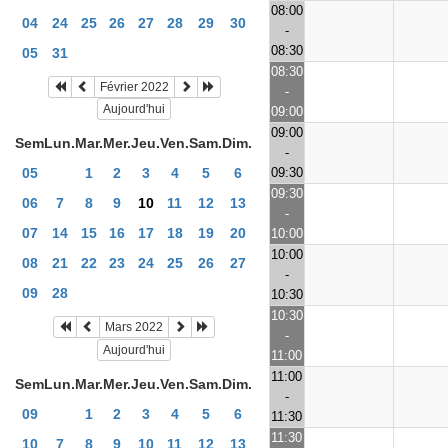
08:00
04
24
25
26
27
28
29
30
-
08:30
05
31
08:30
Février 2022
-
Aujourd'hui
09:00
09:00
Sem
Lun.
Mar.
Mer.
Jeu.
Ven.
Sam.
Dim.
-
09:30
05
1
2
3
4
5
6
09:30
06
7
8
9
10
11
12
13
-
07
14
15
16
17
18
19
20
10:00
10:00
08
21
22
23
24
25
26
27
-
09
28
10:30
10:30
Mars 2022
-
Aujourd'hui
11:00
11:00
Sem
Lun.
Mar.
Mer.
Jeu.
Ven.
Sam.
Dim.
-
09
1
2
3
4
5
6
11:30
11:30
10
7
8
9
10
11
12
13