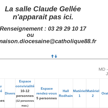
La salle Claude Gellée
n'apparait pas ici.
Renseignement : 03 29 29 10 17
ou
aison.diocesaine@catholique88.fr
MD -
J
Espace
u
convivialité
Espace
gé
10-12
Hall
Matériel
Matériel
Divers
rendez-vous
Orat
personnes
Rodhain
1
2
5 personnes
nes
(12 personnes
max.)