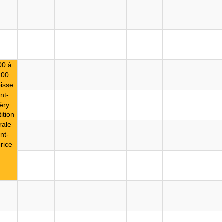
00 à
:00
isse
nt-
ëry
ition
rale
nt-
rice