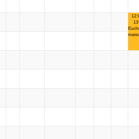
12:
13
Eucha
maiso