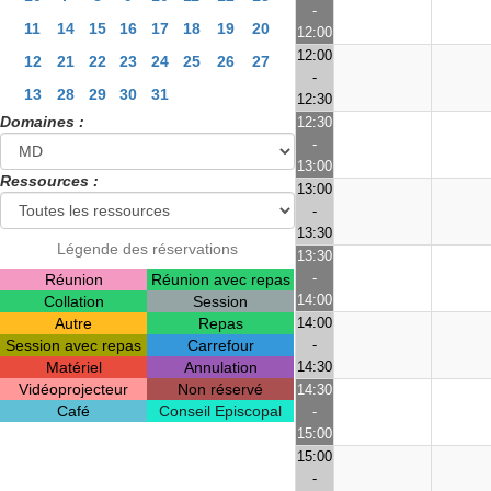
-
11
14
15
16
17
18
19
20
12:00
12:00
12
21
22
23
24
25
26
27
-
13
28
29
30
31
12:30
Domaines :
12:30
-
13:00
Ressources :
13:00
-
13:30
Légende des réservations
13:30
-
Réunion
Réunion avec repas
14:00
Collation
Session
Autre
Repas
14:00
Session avec repas
Carrefour
-
Matériel
Annulation
14:30
Vidéoprojecteur
Non réservé
14:30
Café
Conseil Episcopal
-
15:00
15:00
-