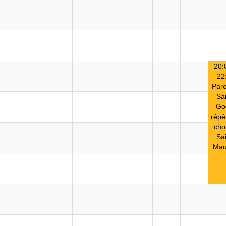
20:
22
Paro
Sai
Go
répét
cho
Sai
Mau