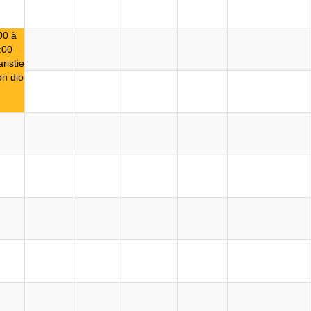
00 à
:00
ristie
n dio