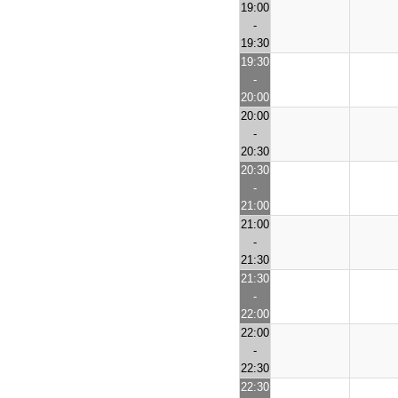
19:00
-
19:30
19:30
-
20:00
20:00
-
20:30
20:30
-
21:00
21:00
-
21:30
21:30
-
22:00
22:00
-
22:30
22:30