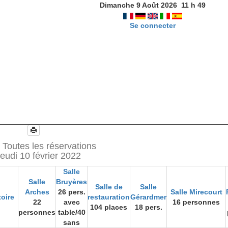
Dimanche 9 Août 2026
11
h
49
Se connecter
 Toutes les réservations
eudi 10 février 2022
Salle
Salle
Bruyères
Salle de
Salle
Arches
26 pers.
Salle Mirecourt
oire
restauration
Gérardmer
22
avec
16 personnes
104 places
18 pers.
personnes
table/40
sans