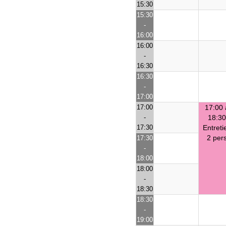
15:30
15:30
-
16:00
16:00
-
16:30
16:30
-
17:00
17:00
17:00 
-
18:3
17:30
Entreti
2 per
17:30
-
18:00
18:00
-
18:30
18:30
-
19:00