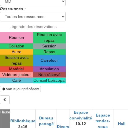
Ressources :
Légende des réservations
Réunion avec
Réunion
repas
Collation
Session
Autre
Repas
Session avec
Carrefour
repas
Matériel
Annulation
Vidéoprojecteur
Non réservé
Café
Conseil Episcopal
Voir le jour précédent
Heure
Espace
Espace
Bureau
convivialité
Bibliothèque
rendez-
partagé
10-12
Hall
2x16
Divers
vous