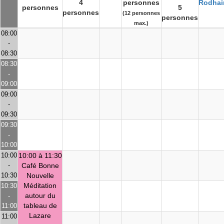
4
personnes
Rodhai
personnes
5
personnes
(12 personnes
personnes
max.)
08:00
-
08:30
08:30
-
09:00
09:00
-
09:30
09:30
-
10:00
10:00
10:00 à 11:30
-
Café Bonne
10:30
Nouvelle
Méditation
10:30
autour du
-
tableau de
11:00
Lazare
11:00