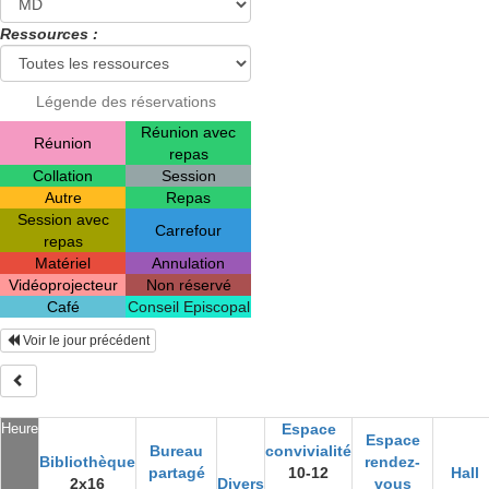
Ressources :
Légende des réservations
Réunion avec
Réunion
repas
Collation
Session
Autre
Repas
Session avec
Carrefour
repas
Matériel
Annulation
Vidéoprojecteur
Non réservé
Café
Conseil Episcopal
Voir le jour précédent
Heure
Espace
Espace
Bureau
convivialité
Bibliothèque
rendez-
partagé
10-12
Hall
2x16
Divers
vous