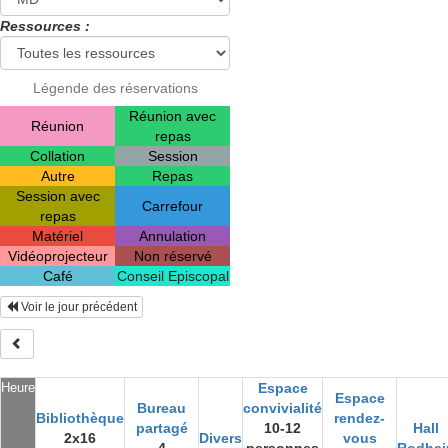
Ressources :
Légende des réservations
Réunion avec
Réunion
repas
Collation
Session
Autre
Repas
Session avec
Carrefour
repas
Matériel
Annulation
Vidéoprojecteur
Non réservé
Café
Conseil Episcopal
Voir le jour précédent
Heure
Espace
Espace
Bureau
convivialité
Bibliothèque
rendez-
partagé
10-12
Hall
2x16
Divers
vous