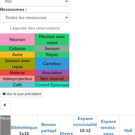
Ressources :
Légende des réservations
Réunion avec
Réunion
repas
Collation
Session
Autre
Repas
Session avec
Carrefour
repas
Matériel
Annulation
Vidéoprojecteur
Non réservé
Café
Conseil Episcopal
Voir le jour précédent
Heure
Espace
Espace
Bureau
convivialité
Bibliothèque
rendez-
partagé
10-12
Hall
2x16
Divers
vous