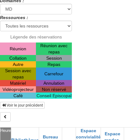
Domaines :
Ressources :
Légende des réservations
Réunion avec
Réunion
repas
Collation
Session
Autre
Repas
Session avec
Carrefour
repas
Matériel
Annulation
Vidéoprojecteur
Non réservé
Café
Conseil Episcopal
Voir le jour précédent
Heure
Espace
Espace
Bureau
convivialité