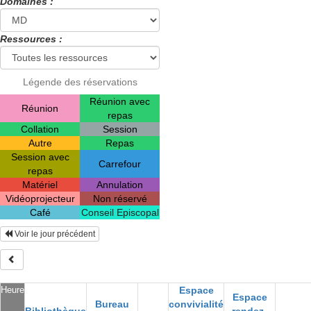
Domaines :
Ressources :
Légende des réservations
Réunion avec
Réunion
repas
Collation
Session
Autre
Repas
Session avec
Carrefour
repas
Matériel
Annulation
Vidéoprojecteur
Non réservé
Café
Conseil Episcopal
Voir le jour précédent
Heure
Espace
Espace
Bureau
convivialité