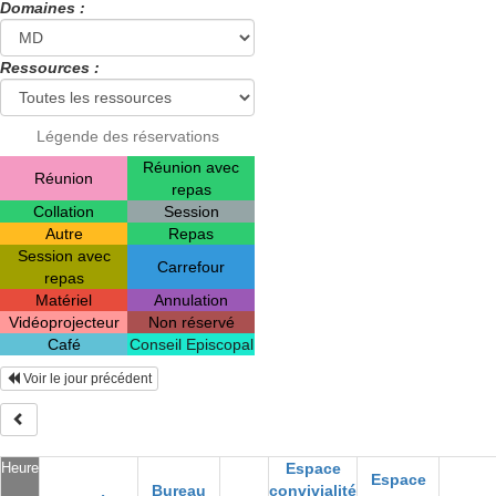
Domaines :
Ressources :
Légende des réservations
Réunion avec
Réunion
repas
Collation
Session
Autre
Repas
Session avec
Carrefour
repas
Matériel
Annulation
Vidéoprojecteur
Non réservé
Café
Conseil Episcopal
Voir le jour précédent
Heure
Espace
Espace
Bureau
convivialité