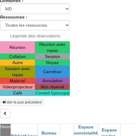
Domaines :
Ressources :
Légende des réservations
Réunion avec
Réunion
repas
Collation
Session
Autre
Repas
Session avec
Carrefour
repas
Matériel
Annulation
Vidéoprojecteur
Non réservé
Café
Conseil Episcopal
Voir le jour précédent
Heure
Espace
Espace
Bureau
convivialité