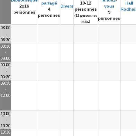
Bibliothèque
rendez-
partagé
10-12
Hall
2x16
Divers
vous
4
personnes
Rodhai
personnes
5
personnes
(12 personnes
personnes
max.)
08:00
-
08:30
08:30
-
09:00
09:00
-
09:30
09:30
-
10:00
10:00
-
10:30
10:30