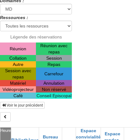
Domaines :
Ressources :
Légende des réservations
Réunion avec
Réunion
repas
Collation
Session
Autre
Repas
Session avec
Carrefour
repas
Matériel
Annulation
Vidéoprojecteur
Non réservé
Café
Conseil Episcopal
Voir le jour précédent
Heure
Espace
Espace
Bureau
convivialité