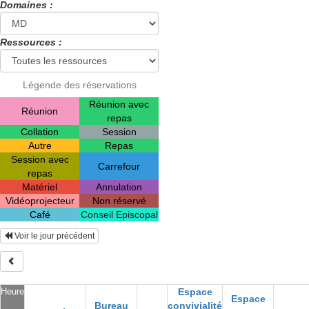
Domaines :
Ressources :
Légende des réservations
Réunion avec
Réunion
repas
Collation
Session
Autre
Repas
Session avec
Carrefour
repas
Matériel
Annulation
Vidéoprojecteur
Non réservé
Café
Conseil Episcopal
Voir le jour précédent
Heure
Espace
Espace
Bureau
convivialité