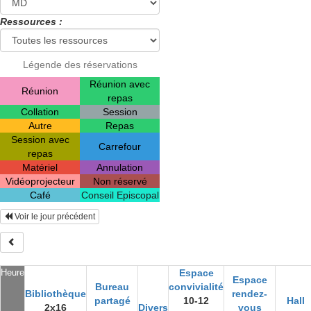
Ressources :
Légende des réservations
Réunion avec
Réunion
repas
Collation
Session
Autre
Repas
Session avec
Carrefour
repas
Matériel
Annulation
Vidéoprojecteur
Non réservé
Café
Conseil Episcopal
Voir le jour précédent
Heure
Espace
Espace
Bureau
convivialité
Bibliothèque
rendez-
partagé
10-12
Hall
2x16
Divers
vous