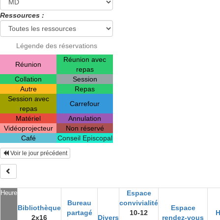
Ressources :
Légende des réservations
Réunion avec
Réunion
repas
Collation
Session
Autre
Repas
Session avec
Carrefour
repas
Matériel
Annulation
Vidéoprojecteur
Non réservé
Café
Conseil Episcopal
Voir le jour précédent
Heure
Espace
Bureau
convivialité
Bibliothèque
Espace
partagé
10-12
H
2x16
Divers
rendez-vous