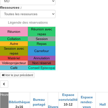
Ressources :
Légende des réservations
Réunion avec
Réunion
repas
Collation
Session
Autre
Repas
Session avec
Carrefour
repas
Matériel
Annulation
Vidéoprojecteur
Non réservé
Café
Conseil Episcopal
Voir le jour précédent
Heure
Espace
Espace
Bureau
convivialité
Bibliothèque
rendez-
partagé
10-12
Hall
2x16
Divers
vous