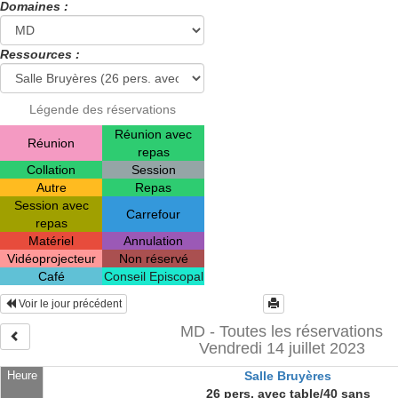
Domaines :
Ressources :
Légende des réservations
Réunion avec
Réunion
repas
Collation
Session
Autre
Repas
Session avec
Carrefour
repas
Matériel
Annulation
Vidéoprojecteur
Non réservé
Café
Conseil Episcopal
Voir le jour précédent
MD - Toutes les réservations
Vendredi 14 juillet 2023
Heure
Salle Bruyères
26 pers. avec table/40 sans