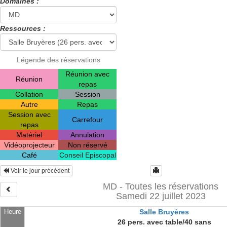
Domaines :
Ressources :
Légende des réservations
Réunion avec
Réunion
repas
Collation
Session
Autre
Repas
Session avec
Carrefour
repas
Matériel
Annulation
Vidéoprojecteur
Non réservé
Café
Conseil Episcopal
Voir le jour précédent
MD - Toutes les réservations
Samedi 22 juillet 2023
Heure
Salle Bruyères
26 pers. avec table/40 sans