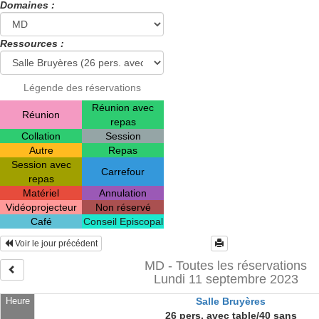
Domaines :
Ressources :
Légende des réservations
Réunion avec
Réunion
repas
Collation
Session
Autre
Repas
Session avec
Carrefour
repas
Matériel
Annulation
Vidéoprojecteur
Non réservé
Café
Conseil Episcopal
Voir le jour précédent
MD - Toutes les réservations
Lundi 11 septembre 2023
Heure
Salle Bruyères
26 pers. avec table/40 sans