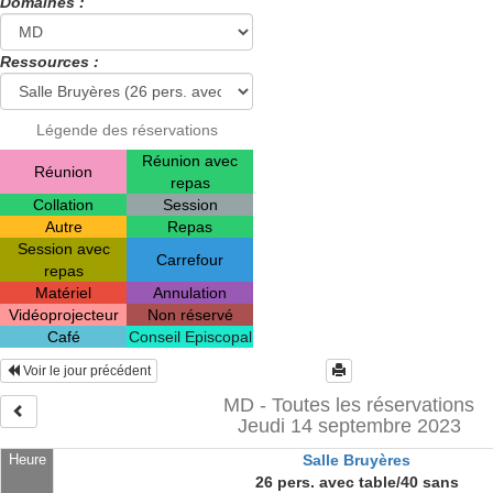
Domaines :
Ressources :
Légende des réservations
Réunion avec
Réunion
repas
Collation
Session
Autre
Repas
Session avec
Carrefour
repas
Matériel
Annulation
Vidéoprojecteur
Non réservé
Café
Conseil Episcopal
Voir le jour précédent
MD - Toutes les réservations
Jeudi 14 septembre 2023
Heure
Salle Bruyères
26 pers. avec table/40 sans