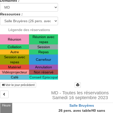
Domaines :
Ressources :
Légende des réservations
Réunion avec
Réunion
repas
Collation
Session
Autre
Repas
Session avec
Carrefour
repas
Matériel
Annulation
Vidéoprojecteur
Non réservé
Café
Conseil Episcopal
Voir le jour précédent
MD - Toutes les réservations
Samedi 16 septembre 2023
Heure
Salle Bruyères
26 pers. avec table/40 sans