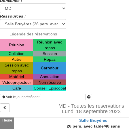
Domaines :
Ressources :
Légende des réservations
Réunion avec
Réunion
repas
Collation
Session
Autre
Repas
Session avec
Carrefour
repas
Matériel
Annulation
Vidéoprojecteur
Non réservé
Café
Conseil Episcopal
Voir le jour précédent
MD - Toutes les réservations
Lundi 18 septembre 2023
Heure
Salle Bruyères
26 pers. avec table/40 sans