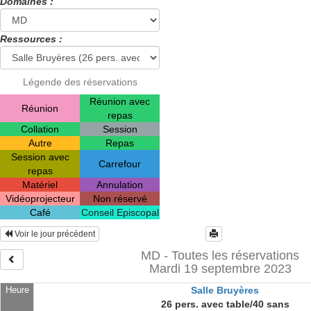
Domaines :
Ressources :
Légende des réservations
Réunion avec
Réunion
repas
Collation
Session
Autre
Repas
Session avec
Carrefour
repas
Matériel
Annulation
Vidéoprojecteur
Non réservé
Café
Conseil Episcopal
Voir le jour précédent
MD - Toutes les réservations
Mardi 19 septembre 2023
Heure
Salle Bruyères
26 pers. avec table/40 sans