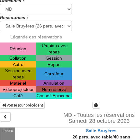
Domaines :
Ressources :
Légende des réservations
Réunion avec
Réunion
repas
Collation
Session
Autre
Repas
Session avec
Carrefour
repas
Matériel
Annulation
Vidéoprojecteur
Non réservé
Café
Conseil Episcopal
Voir le jour précédent
MD - Toutes les réservations
Samedi 28 octobre 2023
Heure
Salle Bruyères
26 pers. avec table/40 sans