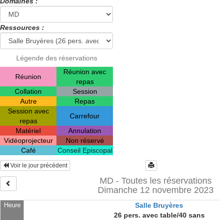
Domaines :
Ressources :
Légende des réservations
Réunion avec
Réunion
repas
Collation
Session
Autre
Repas
Session avec
Carrefour
repas
Matériel
Annulation
Vidéoprojecteur
Non réservé
Café
Conseil Episcopal
Voir le jour précédent
MD - Toutes les réservations
Dimanche 12 novembre 2023
Heure
Salle Bruyères
26 pers. avec table/40 sans