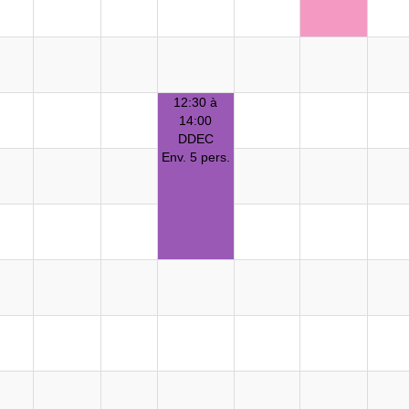
12:30 à
14:00
DDEC
Env. 5 pers.