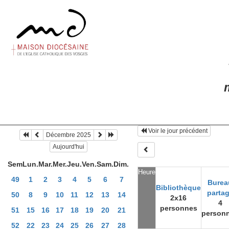
m
Voir le jour précédent
Décembre 2025
Aujourd'hui
Sem
Lun.
Mar.
Mer.
Jeu.
Ven.
Sam.
Dim.
Heure
49
1
2
3
4
5
6
7
Burea
Bibliothèque
parta
50
8
9
10
11
12
13
14
2x16
4
personnes
51
15
16
17
18
19
20
21
person
52
22
23
24
25
26
27
28