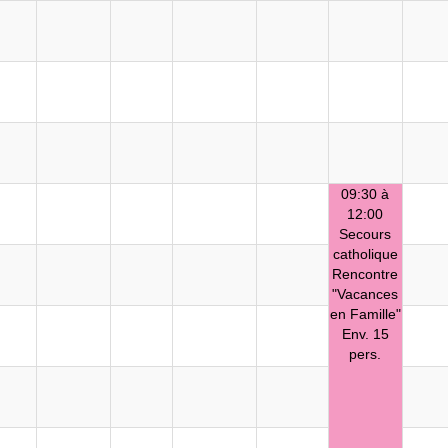
09:30 à
12:00
Secours
catholique
Rencontre
"Vacances
en Famille"
Env. 15
pers.