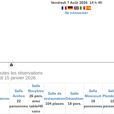
Vendredi 7 Août 2026
14
h
40
Se connecter
utes les réservations
di 15 janvier 2026
Salle
Salle
Bruyères
Salle
Sal
Salle de
Salle
Arches
26 pers.
Mirecourt
Plomb
atoire
restauration
Gérardmer
22
avec
16
1
104 places
18 pers.
personnes
table/40
personnes
perso
sans