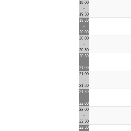
19:00
-
19:30
19:30
-
20:00
20:00
-
20:30
20:30
-
21:00
21:00
-
21:30
21:30
-
22:00
22:00
-
22:30
22:30