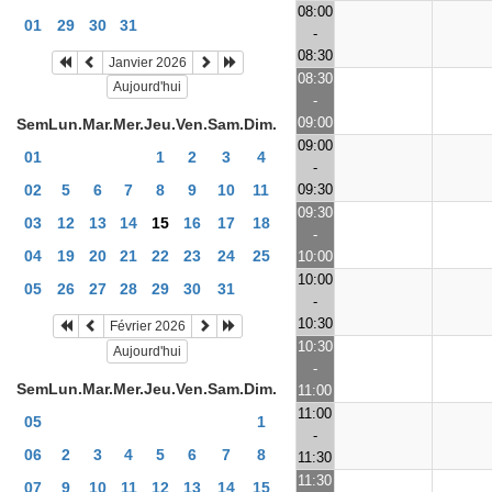
08:00
01
29
30
31
-
08:30
Janvier 2026
08:30
Aujourd'hui
-
09:00
Sem
Lun.
Mar.
Mer.
Jeu.
Ven.
Sam.
Dim.
09:00
01
1
2
3
4
-
09:30
02
5
6
7
8
9
10
11
09:30
03
12
13
14
15
16
17
18
-
04
19
20
21
22
23
24
25
10:00
10:00
05
26
27
28
29
30
31
-
10:30
Février 2026
10:30
Aujourd'hui
-
Sem
Lun.
Mar.
Mer.
Jeu.
Ven.
Sam.
Dim.
11:00
11:00
05
1
-
06
2
3
4
5
6
7
8
11:30
11:30
07
9
10
11
12
13
14
15