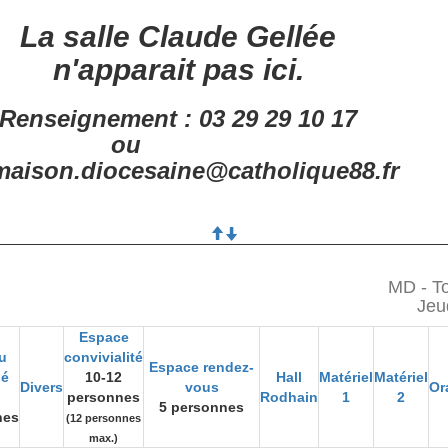
La salle Claude Gellée
n'apparait pas ici.
Renseignement : 03 29 29 10 17
ou
aison.diocesaine@catholique88.fr
MD - To
Jeu
Espace
u
convivialité
Espace rendez-
gé
10-12
Hall
Matériel
Matériel
Divers
vous
Or
personnes
Rodhain
1
2
5 personnes
nes
(12 personnes
max.)