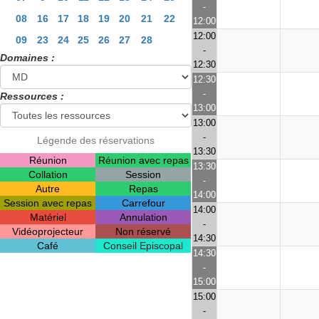
-
08
16
17
18
19
20
21
22
12:00
12:00
09
23
24
25
26
27
28
-
Domaines :
12:30
12:30
-
Ressources :
13:00
13:00
-
Légende des réservations
13:30
Réunion
Réunion avec repas
13:30
Collation
Session
-
Autre
Repas
14:00
Session avec repas
Carrefour
14:00
Matériel
Annulation
-
Vidéoprojecteur
Non réservé
14:30
Café
Conseil Episcopal
14:30
-
15:00
15:00
-