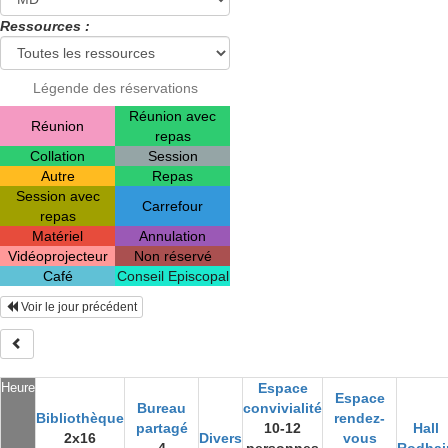
Ressources :
Légende des réservations
Réunion avec
Réunion
repas
Collation
Session
Autre
Repas
Session avec
Carrefour
repas
Matériel
Annulation
Vidéoprojecteur
Non réservé
Café
Conseil Episcopal
Voir le jour précédent
Heure
Espace
Espace
Bureau
convivialité
Bibliothèque
rendez-
partagé
10-12
Hall
2x16
Divers
vous