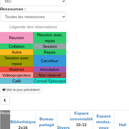
Ressources :
Légende des réservations
Réunion avec
Réunion
repas
Collation
Session
Autre
Repas
Session avec
Carrefour
repas
Matériel
Annulation
Vidéoprojecteur
Non réservé
Café
Conseil Episcopal
Voir le jour précédent
Heure
Espace
Espace
Bureau
convivialité
Bibliothèque
rendez-
partagé
10-12
Hall
2x16
Divers
vous