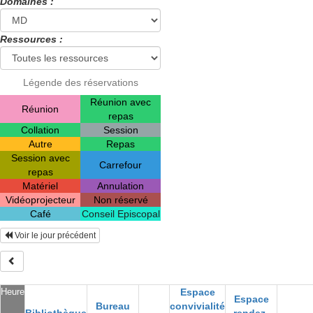
Domaines :
Ressources :
Légende des réservations
Réunion avec
Réunion
repas
Collation
Session
Autre
Repas
Session avec
Carrefour
repas
Matériel
Annulation
Vidéoprojecteur
Non réservé
Café
Conseil Episcopal
Voir le jour précédent
Heure
Espace
Espace
Bureau
convivialité