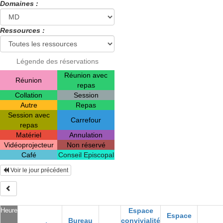
Domaines :
Ressources :
Légende des réservations
Réunion avec
Réunion
repas
Collation
Session
Autre
Repas
Session avec
Carrefour
repas
Matériel
Annulation
Vidéoprojecteur
Non réservé
Café
Conseil Episcopal
Voir le jour précédent
Heure
Espace
Espace
Bureau
convivialité