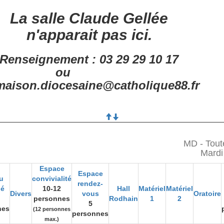
La salle Claude Gellée
n'apparait pas ici.
Renseignement : 03 29 29 10 17
ou
aison.diocesaine@catholique88.fr
MD - Tout
Mardi 
Espace
Espace
u
convivialité
rendez-
gé
10-12
Hall
Matériel
Matériel
Divers
vous
Oratoire
personnes
Rodhain
1
2
5
nes
(12 personnes
personnes
max.)