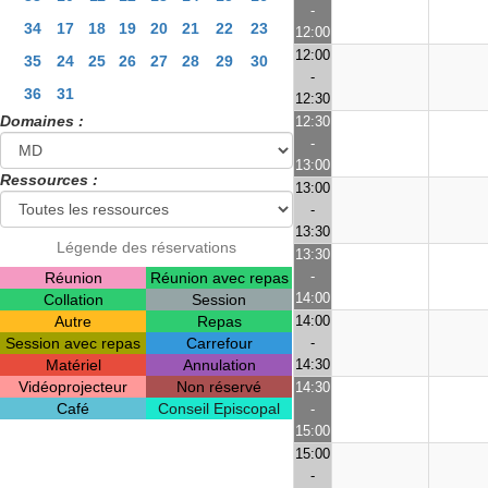
-
34
17
18
19
20
21
22
23
12:00
12:00
35
24
25
26
27
28
29
30
-
36
31
12:30
Domaines :
12:30
-
13:00
Ressources :
13:00
-
13:30
Légende des réservations
13:30
-
Réunion
Réunion avec repas
14:00
Collation
Session
Autre
Repas
14:00
Session avec repas
Carrefour
-
Matériel
Annulation
14:30
Vidéoprojecteur
Non réservé
14:30
Café
Conseil Episcopal
-
15:00
15:00
-