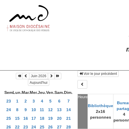
m
Voir le jour précédent
Juin 2026
Aujourd'hui
Sem
Lun.
Mar.
Mer.
Jeu.
Ven.
Sam.
Dim.
Heure
23
1
2
3
4
5
6
7
Burea
Bibliothèque
parta
24
8
9
10
11
12
13
14
2x16
4
personnes
25
15
16
17
18
19
20
21
person
26
22
23
24
25
26
27
28