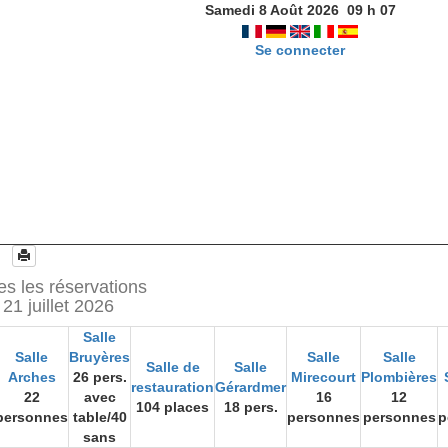
Samedi 8 Août 2026
09
h
07
Se connecter
es les réservations
21 juillet 2026
Salle
Salle
Bruyères
Salle
Salle
Salle de
Salle
Arches
26 pers.
Mirecourt
Plombières
restauration
Gérardmer
22
avec
16
12
104 places
18 pers.
personnes
table/40
personnes
personnes
p
sans