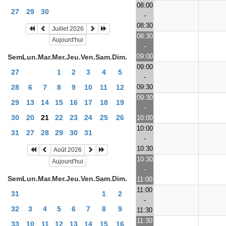
08:00
27
29
30
-
08:30
Juillet 2026
08:30
Aujourd'hui
-
09:00
Sem
Lun.
Mar.
Mer.
Jeu.
Ven.
Sam.
Dim.
09:00
27
1
2
3
4
5
-
09:30
28
6
7
8
9
10
11
12
09:30
29
13
14
15
16
17
18
19
-
30
20
21
22
23
24
25
26
10:00
10:00
31
27
28
29
30
31
-
10:30
Août 2026
10:30
Aujourd'hui
-
Sem
Lun.
Mar.
Mer.
Jeu.
Ven.
Sam.
Dim.
11:00
11:00
31
1
2
-
32
3
4
5
6
7
8
9
11:30
11:30
33
10
11
12
13
14
15
16