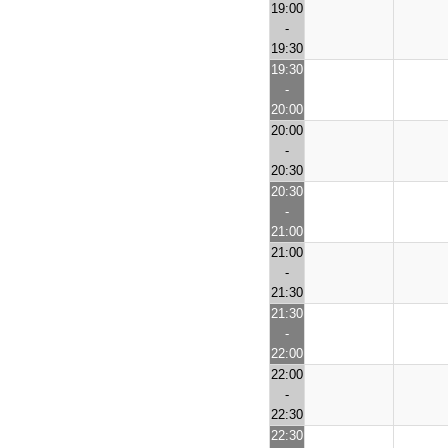
19:00
-
19:30
19:30
-
20:00
20:00
-
20:30
20:30
-
21:00
21:00
-
21:30
21:30
-
22:00
22:00
-
22:30
22:30