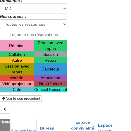
Domaines :
Ressources :
Légende des réservations
Réunion avec
Réunion
repas
Collation
Session
Autre
Repas
Session avec
Carrefour
repas
Matériel
Annulation
Vidéoprojecteur
Non réservé
Café
Conseil Episcopal
Voir le jour précédent
Heure
Espace
Espace
Bureau
convivialité