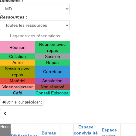
Domaines :
Ressources :
Légende des réservations
Réunion avec
Réunion
repas
Collation
Session
Autre
Repas
Session avec
Carrefour
repas
Matériel
Annulation
Vidéoprojecteur
Non réservé
Café
Conseil Episcopal
Voir le jour précédent
Heure
Espace
Espace
Bureau
convivialité