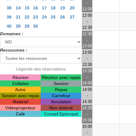
-
38
14
15
16
17
18
19
20
12:00
12:00
39
21
22
23
24
25
26
27
-
40
28
29
30
12:30
Domaines :
12:30
-
13:00
Ressources :
13:00
-
13:30
Légende des réservations
13:30
-
Réunion
Réunion avec repas
14:00
Collation
Session
Autre
Repas
14:00
Session avec repas
Carrefour
-
Matériel
Annulation
14:30
Vidéoprojecteur
Non réservé
14:30
Café
Conseil Episcopal
-
15:00
15:00
-