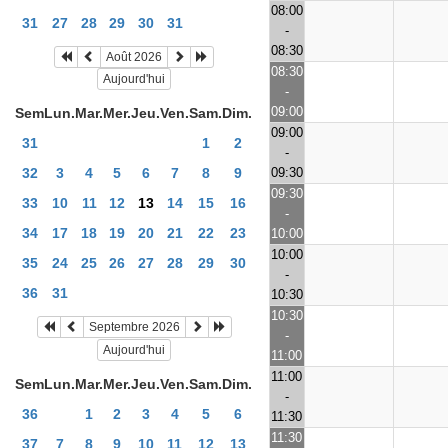
08:00
31
27
28
29
30
31
-
08:30
Août 2026
08:30
Aujourd'hui
-
09:00
Sem
Lun.
Mar.
Mer.
Jeu.
Ven.
Sam.
Dim.
09:00
31
1
2
-
09:30
32
3
4
5
6
7
8
9
09:30
33
10
11
12
13
14
15
16
-
34
17
18
19
20
21
22
23
10:00
10:00
35
24
25
26
27
28
29
30
-
36
31
10:30
10:30
Septembre 2026
-
Aujourd'hui
11:00
11:00
Sem
Lun.
Mar.
Mer.
Jeu.
Ven.
Sam.
Dim.
-
36
1
2
3
4
5
6
11:30
11:30
37
7
8
9
10
11
12
13