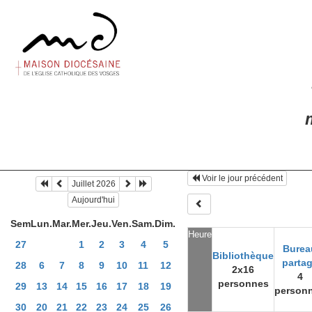
m
Voir le jour précédent
Juillet 2026
Aujourd'hui
Sem
Lun.
Mar.
Mer.
Jeu.
Ven.
Sam.
Dim.
Heure
27
1
2
3
4
5
Burea
Bibliothèque
parta
28
6
7
8
9
10
11
12
2x16
4
personnes
29
13
14
15
16
17
18
19
person
30
20
21
22
23
24
25
26