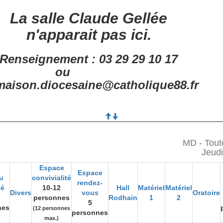
La salle Claude Gellée
n'apparait pas ici.
Renseignement : 03 29 29 10 17
ou
aison.diocesaine@catholique88.fr
MD - Tout
Jeudi
Espace
Espace
u
convivialité
rendez-
gé
10-12
Hall
Matériel
Matériel
Divers
vous
Oratoire
personnes
Rodhain
1
2
5
nes
(12 personnes
personnes
max.)