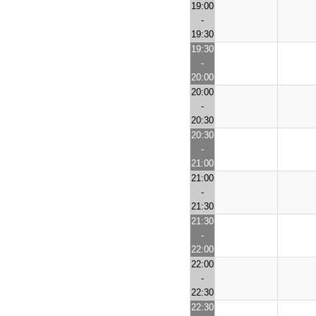
19:00
-
19:30
19:30
-
20:00
20:00
-
20:30
20:30
-
21:00
21:00
-
21:30
21:30
-
22:00
22:00
-
22:30
22:30