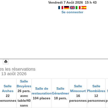
Vendredi 7 Août 2026
15
h
43
Se connecter
es les réservations
 13 août 2026
Salle
Salle
Bruyères
Salle
Salle
Salle de
Salle
Arches
26 pers.
Mirecourt
Plombières
restauration
Gérardmer
22
avec
16
12
104 places
18 pers.
personnes
table/40
personnes
personnes
p
sans