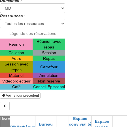
Domaines :
Ressources :
Légende des réservations
Réunion avec
Réunion
repas
Collation
Session
Autre
Repas
Session avec
Carrefour
repas
Matériel
Annulation
Vidéoprojecteur
Non réservé
Café
Conseil Episcopal
Voir le jour précédent
Heure
Espace
Espace
Bureau
convivialité