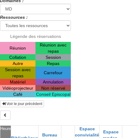
Domaines :
Ressources :
Légende des réservations
Réunion avec
Réunion
repas
Collation
Session
Autre
Repas
Session avec
Carrefour
repas
Matériel
Annulation
Vidéoprojecteur
Non réservé
Café
Conseil Episcopal
Voir le jour précédent
Heure
Espace
Espace
Bureau
convivialité