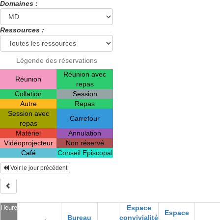
Domaines :
Ressources :
Légende des réservations
Réunion avec
Réunion
repas
Collation
Session
Autre
Repas
Session avec
Carrefour
repas
Matériel
Annulation
Vidéoprojecteur
Non réservé
Café
Conseil Episcopal
Voir le jour précédent
Heure
Espace
Espace
Bureau
convivialité